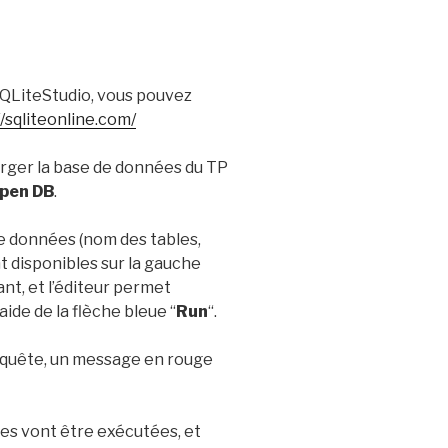
 SQLiteStudio, vous pouvez
//sqliteonline.com/
harger la base de données du TP
Open DB
.
e données (nom des tables,
 disponibles sur la gauche
t, et l’éditeur permet
aide de la flèche bleue “
Run
“.
requête, un message en rouge
tes vont être exécutées, et