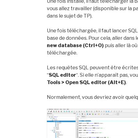
Une fois installé, il faut télécharger la
vous allez travailler (disponible sur la
dans le sujet de TP).
Une fois téléchargée, il faut lancer SQ
base de données. Pour cela, aller dans
new database (Ctrl+O)
puis aller là o
téléchargée.
Les requêtes SQL peuvent être écrites
“
SQL editor
“. Si elle n’apparaît pas, v
Tools > Open SQL editor (Alt+E)
.
Normalement, vous devriez avoir quelqu