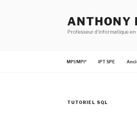
Skip
to
ANTHONY 
content
Professeur d'informatique e
MPI/MPI*
IPT SPE
Anci
TUTORIEL SQL