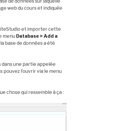
 base de données sur laquelle
 page web du cours et indiquée
LiteStudio et importer cette
 le menu
Database > Add a
ù la base de données a été
 dans une partie appelée
ous pouvez l’ouvrir via le menu
e chose qui ressemble à ça :