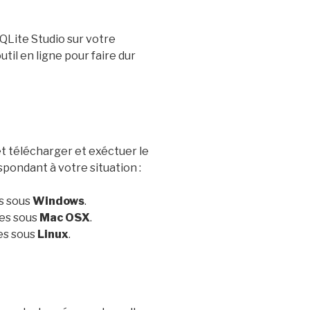
 SQLite Studio sur votre
til en ligne pour faire dur
t télécharger et exéctuer le
pondant à votre situation :
es sous
Windows
.
tes sous
Mac OSX
.
es sous
Linux
.